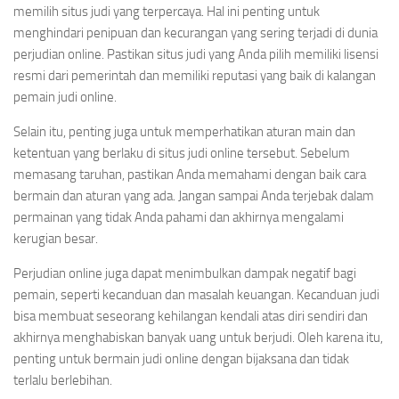
memilih situs judi yang terpercaya. Hal ini penting untuk
menghindari penipuan dan kecurangan yang sering terjadi di dunia
perjudian online. Pastikan situs judi yang Anda pilih memiliki lisensi
resmi dari pemerintah dan memiliki reputasi yang baik di kalangan
pemain judi online.
Selain itu, penting juga untuk memperhatikan aturan main dan
ketentuan yang berlaku di situs judi online tersebut. Sebelum
memasang taruhan, pastikan Anda memahami dengan baik cara
bermain dan aturan yang ada. Jangan sampai Anda terjebak dalam
permainan yang tidak Anda pahami dan akhirnya mengalami
kerugian besar.
Perjudian online juga dapat menimbulkan dampak negatif bagi
pemain, seperti kecanduan dan masalah keuangan. Kecanduan judi
bisa membuat seseorang kehilangan kendali atas diri sendiri dan
akhirnya menghabiskan banyak uang untuk berjudi. Oleh karena itu,
penting untuk bermain judi online dengan bijaksana dan tidak
terlalu berlebihan.