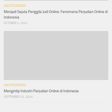
UNCATEGORIZED
Menjadi Sejuta Penggila Judi Online: Fenomena Perjudian Online di
Indonesia
OCTOBER 2, 2024
UNCATEGORIZED
Mengintip Industri Perjudian Online di Indonesia
SEPTEMBER 22, 2024