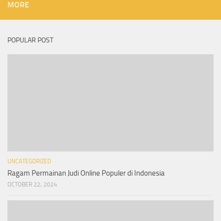
MORE
POPULAR POST
UNCATEGORIZED
Ragam Permainan Judi Online Populer di Indonesia
OCTOBER 22, 2024