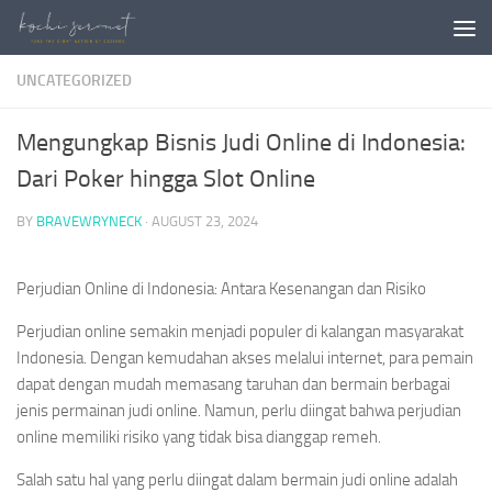
Skip to content
UNCATEGORIZED
Mengungkap Bisnis Judi Online di Indonesia:
Dari Poker hingga Slot Online
BY
BRAVEWRYNECK
·
AUGUST 23, 2024
Perjudian Online di Indonesia: Antara Kesenangan dan Risiko
Perjudian online semakin menjadi populer di kalangan masyarakat
Indonesia. Dengan kemudahan akses melalui internet, para pemain
dapat dengan mudah memasang taruhan dan bermain berbagai
jenis permainan judi online. Namun, perlu diingat bahwa perjudian
online memiliki risiko yang tidak bisa dianggap remeh.
Salah satu hal yang perlu diingat dalam bermain judi online adalah