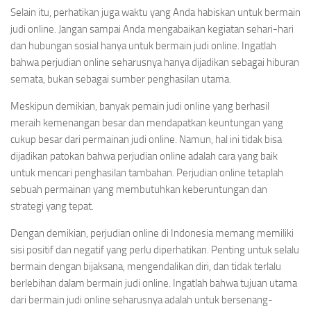
Selain itu, perhatikan juga waktu yang Anda habiskan untuk bermain
judi online. Jangan sampai Anda mengabaikan kegiatan sehari-hari
dan hubungan sosial hanya untuk bermain judi online. Ingatlah
bahwa perjudian online seharusnya hanya dijadikan sebagai hiburan
semata, bukan sebagai sumber penghasilan utama.
Meskipun demikian, banyak pemain judi online yang berhasil
meraih kemenangan besar dan mendapatkan keuntungan yang
cukup besar dari permainan judi online. Namun, hal ini tidak bisa
dijadikan patokan bahwa perjudian online adalah cara yang baik
untuk mencari penghasilan tambahan. Perjudian online tetaplah
sebuah permainan yang membutuhkan keberuntungan dan
strategi yang tepat.
Dengan demikian, perjudian online di Indonesia memang memiliki
sisi positif dan negatif yang perlu diperhatikan. Penting untuk selalu
bermain dengan bijaksana, mengendalikan diri, dan tidak terlalu
berlebihan dalam bermain judi online. Ingatlah bahwa tujuan utama
dari bermain judi online seharusnya adalah untuk bersenang-