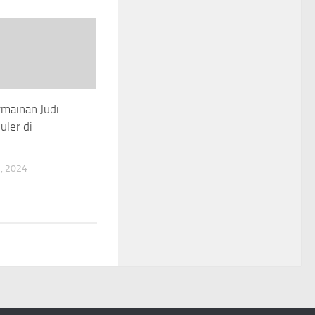
mainan Judi
uler di
, 2024