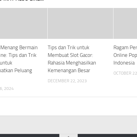
 Menang Bermain
Tips dan Trik untuk
Ragam Per
ine: Tips dan Trik
Membuat Slot Gacor:
Online Pop
 untuk
Rahasia Menghasilkan
Indonesia
atkan Peluang
Kemenangan Besar
OCTOBER 22
DECEMBER 22, 2023
6, 2024