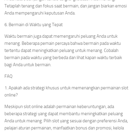
Tetaplah tenang dan fokus saat bermain, dan jangan biarkan emosi
Anda mempengaruhi keputusan Anda.
6. Bermain di Waktu yang Tepat
Waktu bermain juga dapat memengaruhi peluang Anda untuk
menang. Beberapa pemain percaya bahwa bermain pada waktu
tertentu dapat meningkatkan peluang untuk menang. Cobalah
bermain pada waktu yang berbeda dan lihat kapan waktu terbaik
bagi Anda untuk bermain.
FAQ
1. Apakah ada strategi khusus untuk memenangkan permainan slot
online?
Meskipun slot online adalah permainan keberuntungan, ada
beberapa strategi yang dapat membantu meningkatkan peluang
Anda untuk menang. Pilih slot yang sesuai dengan preferensi Anda,
pelajari aturan permainan, manfaatkan bonus dan promosi, kelola