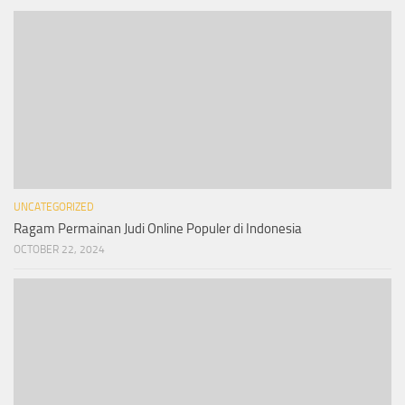
UNCATEGORIZED
Ragam Permainan Judi Online Populer di Indonesia
OCTOBER 22, 2024