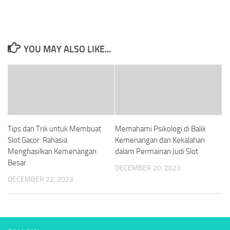
YOU MAY ALSO LIKE...
Tips dan Trik untuk Membuat
Memahami Psikologi di Balik
Slot Gacor: Rahasia
Kemenangan dan Kekalahan
Menghasilkan Kemenangan
dalam Permainan Judi Slot
Besar
DECEMBER 20, 2023
DECEMBER 22, 2023