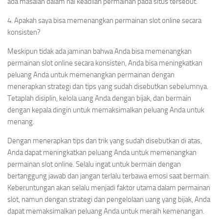
ada masalah dalam hal keadilan permainan pada situs tersebut.
4. Apakah saya bisa memenangkan permainan slot online secara
konsisten?
Meskipun tidak ada jaminan bahwa Anda bisa memenangkan
permainan slot online secara konsisten, Anda bisa meningkatkan
peluang Anda untuk memenangkan permainan dengan
menerapkan strategi dan tips yang sudah disebutkan sebelumnya.
Tetaplah disiplin, kelola uang Anda dengan bijak, dan bermain
dengan kepala dingin untuk memaksimalkan peluang Anda untuk
menang.
Dengan menerapkan tips dan trik yang sudah disebutkan di atas,
Anda dapat meningkatkan peluang Anda untuk memenangkan
permainan slot online. Selalu ingat untuk bermain dengan
bertanggung jawab dan jangan terlalu terbawa emosi saat bermain.
Keberuntungan akan selalu menjadi faktor utama dalam permainan
slot, namun dengan strategi dan pengelolaan uang yang bijak, Anda
dapat memaksimalkan peluang Anda untuk meraih kemenangan.