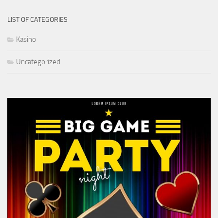
LIST OF CATEGORIES
Kasino
Uncategorized