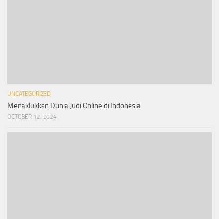
UNCATEGORIZED
Menaklukkan Dunia Judi Online di Indonesia
OCTOBER 12, 2024