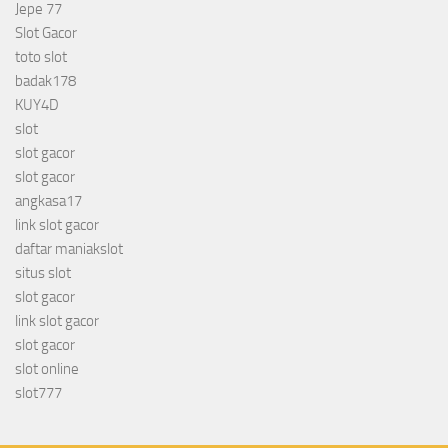
Jepe 77
Slot Gacor
toto slot
badak178
KUY4D
slot
slot gacor
slot gacor
angkasa17
link slot gacor
daftar maniakslot
situs slot
slot gacor
link slot gacor
slot gacor
slot online
slot777