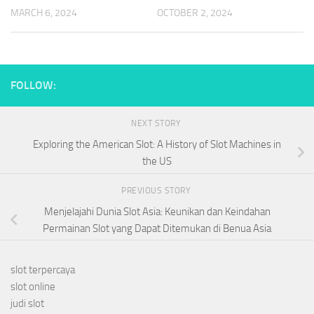
MARCH 6, 2024
OCTOBER 2, 2024
FOLLOW:
NEXT STORY
Exploring the American Slot: A History of Slot Machines in
the US
PREVIOUS STORY
Menjelajahi Dunia Slot Asia: Keunikan dan Keindahan
Permainan Slot yang Dapat Ditemukan di Benua Asia
slot terpercaya
slot online
judi slot