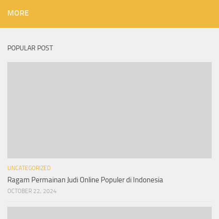
MORE
POPULAR POST
UNCATEGORIZED
Ragam Permainan Judi Online Populer di Indonesia
OCTOBER 22, 2024