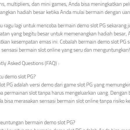
ins, multipliers, dan mini games, Anda bisa meningkatkan p
ngkan hadiah besar ketika Anda mulai bermain dengan ua
lu ragu lagi untuk mencoba bermain demo slot PG sekarang 
tan yang begitu besar untuk memenangkan hadiah besar, A
kan kesempatan emas ini. Cobalah bermain demo slot PG 
 sensasi bermain slot online yang seru dan menguntungkan!
tly Asked Questions (FAQ) :
itu demo slot PG?
ot PG adalah versi demo dari game slot PG yang memungki
 permainan slot tanpa harus mengeluarkan uang. Dengan 
a bisa merasakan sensasi bermain slot online tanpa risiko 
keuntungan bermain demo slot PG?