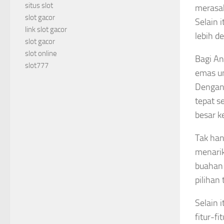
situs slot
merasak
slot gacor
Selain 
link slot gacor
lebih de
slot gacor
slot online
Bagi An
slot777
emas un
Dengan 
tepat 
besar k
Tak han
menarik
buahan 
pilihan
Selain 
fitur-f