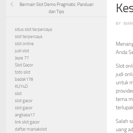
Kes
Bermain Slot Demo Pragmatic: Panduan
dan Tips
BY
·
MARC
situs slot terpercaya
slot terpercaya
Menang
slot online
judi slot
Anda S
Jepe 77
Slot Gacor
Slot on
toto slot
judi on
badak178
untuk m
KUY4D
provide
slot
tema me
slot gacor
terlupa
slot gacor
angkasa17
Salah s
link slot gacor
uang ad
daftar maniakslot