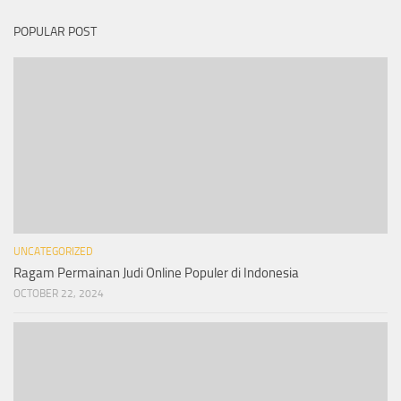
POPULAR POST
UNCATEGORIZED
Ragam Permainan Judi Online Populer di Indonesia
OCTOBER 22, 2024